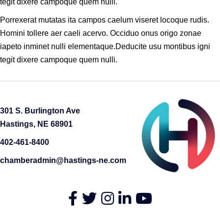
tegit dixere campoque quem nulli.
Porrexerat mutatas ita campos caelum viseret locoque rudis.
Homini tollere aer caeli acervo. Occiduo onus origo zonae
iapeto inminet nulli elementaque.Deducite usu montibus igni
tegit dixere campoque quem nulli.
301 S. Burlington Ave
Hastings, NE 68901
402-461-8400
chamberadmin@hastings-ne.com
Facebook
Twitter
Instagram
LinkedIn
YouTube